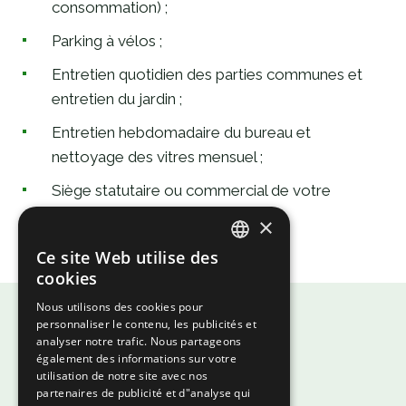
consommation) ;
Parking à vélos ;
Entretien quotidien des parties communes et
entretien du jardin ;
Entretien hebdomadaire du bureau et
nettoyage des vitres mensuel ;
Siège statutaire ou commercial de votre
entreprise avec contrat annuel.
×
Ce site Web utilise des
DUTCH
cookies
FRENCH
Nous utilisons des cookies pour
personnaliser le contenu, les publicités et
analyser notre trafic. Nous partageons
également des informations sur votre
utilisation de notre site avec nos
EV Port
partenaires de publicité et d"analyse qui